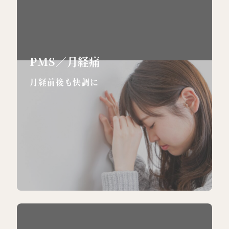
PMS／月経痛
月経前後も快調に