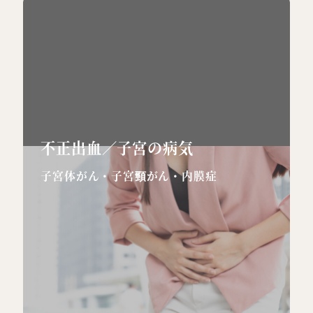
不正出血
／子宮の病気
子宮体がん・子宮頸がん・内膜症