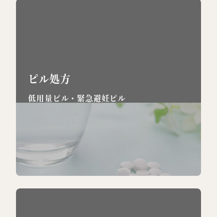
ピル処方
低用量ピル・緊急避妊ピル