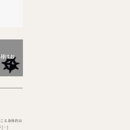
接種はお
起こる身体的お
[…]