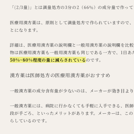
「(2/3量)」とは満量処方の3分の2（66％）の成分量で作っ
医療用漢方薬は、原則として満量処方で作られていますので、
とになります。
詳細は、医療用漢方薬の説明欄と一般用漢方薬の説明欄を比較
物は医療用漢方薬も一般用漢方薬も同じである一方で、1日あ
50%~80%程度の量に減らされている
のです。
漢方薬は医師処方の医療用漢方薬がおすすめ
一般漢方薬の成分含有量が少ないのは、メーカーが
効き目より
一般漢方薬には、病院に行かなくても手軽に入手できる、医師
段が手ごろ、といったメリットがあります。メーカーは、この
らしているのです。