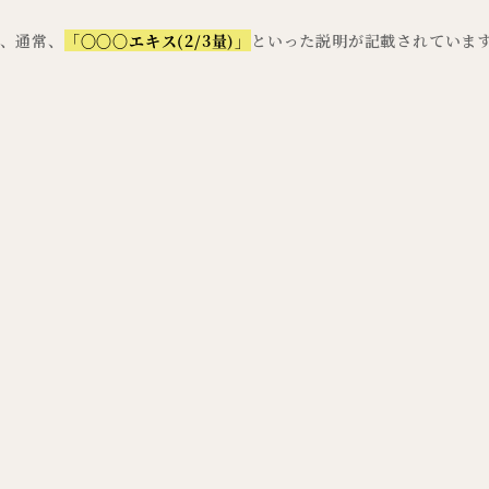
、通常、
「〇〇〇エキス(2/3量)」
といった説明が記載されていま